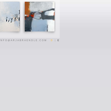
INFO@ARJABRAENDLE.COM
D
|
E